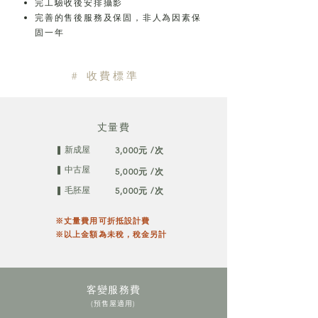
​完工驗收後安排攝影
完善的售後服務及保固，非人為因素保
固一年​
# 收費標準
丈量費
❚ 新成屋
3,000元 /次
❚ 中古屋
5,000元 /次
❚ 毛胚屋
5,000元 /次
※丈量費用
可折抵設計費​
※
以上金額為未稅，
​稅金另計
​客變服務費
(預售屋適用)