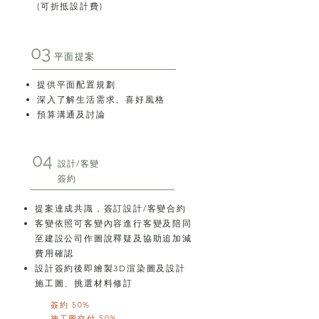
(可折抵設計費)
03
平面提案
​提供平面配置規劃
深入了解生活需求、喜好風格
預算溝通及討論
04
設計/客變
簽約
提案達成共識，簽訂設計/客變合約
​客變依照可客變內容進行客變及陪同
至建設公司作圖說釋疑及協助追加減
費用確認
設計簽約後即繪製3D渲染圖及設計
施工圖​、挑選材料修訂
簽約 50%
施工圖交付 50%