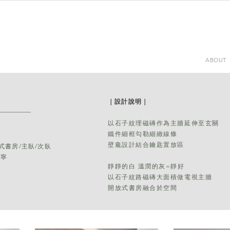
ABOUT
｜設計說明｜​
以石子紋理磁磚作為主牆延伸至玄關
鐵件細框勾勒細緻線條
​壁龕設計結合鑰匙置放區
式書房/主臥/次臥
培寧
靜靜的白 溫潤的灰=靜好
以石子紋路磁磚大面積做電視主牆
​開放式書房融合於空間​