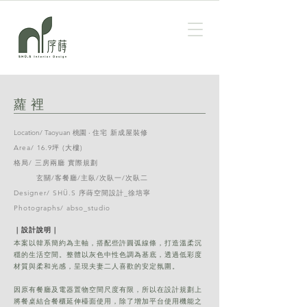
​蘿裡
Location/ Taoyuan 桃園 ‧​
住宅 新成屋裝修
Area/ 16.9
坪 (大樓)
格局/ 三房兩廳 實際規劃
玄關/客餐廳/主臥/次臥一/次臥二
Designer/ SHÜ.S 序蒔空間設計_徐培寧
Photographs/ abso_studio
｜設計說明｜​
本案以韓系簡約為主軸，搭配些許圓弧線條，打造溫柔沉
穩的生活空間。整體以灰色中性色調為基底，透過低彩度
材質與柔和光感，呈現夫妻二人喜歡的安定氛圍。
因原有餐廳及電器置物空間尺度有限，所以在設計規劃上
將餐桌結合餐櫃延伸檯面使用，除了增加平台使用機能之