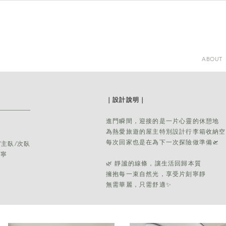
ABOUT
｜設計說明｜​
進門瞬間，迎接的是一片心靈的休憩地
為熱愛旅遊的屋主特別設計行李箱收納空
每次回家也是在為下一次探險做準備🛫
/主臥/次臥
培寧
🌿 靜謐的線條，讓生活回歸本質
擁抱每一束自然光，享受片刻寧靜
無需華麗，只需舒適✨