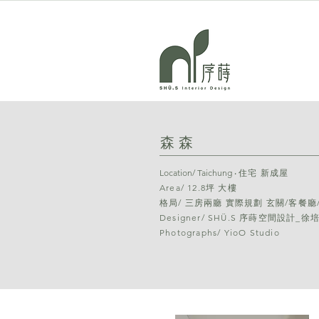
​森森
Location/ Taichung ‧​
住宅 新成屋
Area/ 12.8坪
大樓
格局/ 三房兩廳 實際規劃 玄關/客餐廳
Designer/ SHÜ.S 序蒔空間設計_徐
Photographs/ YioO Studio