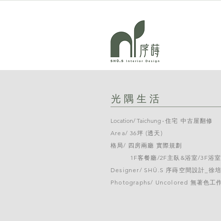
​光隅生活
Location/ Taichung ‧​
住宅 中古屋翻修
Area/ 36
坪 (透天)
格局/ 四房兩廳 實際規劃
1F客餐廳/2F主臥&浴室/3F浴
Designer/ SHÜ.S 序蒔空間設計_徐
Photographs/ Uncolored 無著色