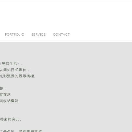
PORTFOLIO
SERVICE
CONTACT
〈光隅生活〉。
以簡約日式延伸，
光影流動的展示橋樑。
整，
存在感
與收納機能
樑帶來的突兀。
區分色彩，營造專屬質感。