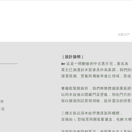
ABOUT
｜設計說明｜​
🏡
這是一間翻修的中古透天宅，案名為 
業主已挑選好木質家具作為基調，我們則
讓電視牆、壁龕與層板串連公領域，形成
餐廳因緊鄰廁所，我們將整體牆面重新調
室
以同木紋做出隱藏門及壁龕，弱化門片的
留白牆面則設置洞洞板，提供靈活的掛置
培寧
工作室
二樓主臥以深木紋呼應床架與櫃體，
並藉由 L 型端景與圓弧窗簾盒，
化解大
浴室則在相同材質下，依照男女主人喜好